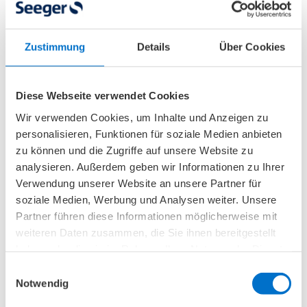
Eine besondere Rolle in der Therapie von
Dysmelien kommt den
Hilfsmitteln
zu, mit
denen die Dysmelie behandelt werden kann. Je
Zustimmung
Details
Über Cookies
nach genauer Fehlbildung können Betroffene
von
Orthesen
,
orthopädischen Einlagen
oder
Greifhilfen wesentlich profitieren. Das beste
Diese Webseite verwendet Cookies
Mittel – besonders bei schweren Dysmelien –
Wir verwenden Cookies, um Inhalte und Anzeigen zu
stellen jedoch zweifelsohne die
Prothesen
dar,
personalisieren, Funktionen für soziale Medien anbieten
zu können und die Zugriffe auf unsere Website zu
welche Betroffenen oft völlig neue
analysieren. Außerdem geben wir Informationen zu Ihrer
Möglichkeiten eröffnen, indem sie ihnen ein
Verwendung unserer Website an unsere Partner für
wertvolles Stück Selbstbestimmung
soziale Medien, Werbung und Analysen weiter. Unsere
zurückgeben. Solche Funktionshilfen können
Partner führen diese Informationen möglicherweise mit
einerseits eine Überlastung des Körpers
weiteren Daten zusammen, die Sie ihnen bereitgestellt
verhindern und andererseits beim Essen,
haben oder die sie im Rahmen Ihrer Nutzung der Dienste
gesammelt haben.
Spielen oder Sport helfen und sogar das
Einwilligungsauswahl
Notwendig
Musizieren ermöglichen. Wenn es sich bei den