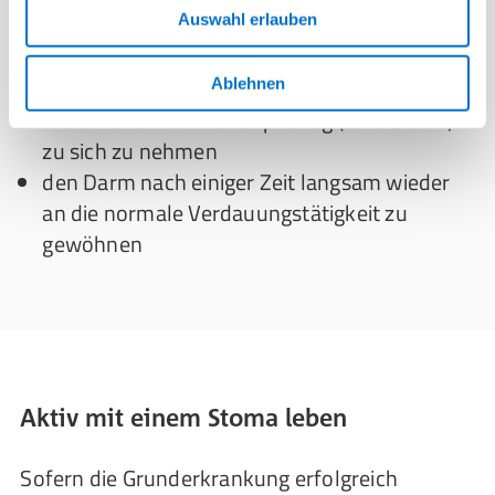
Auswahl erlauben
die Ernährung ballaststoffarm zu gestalten
und leicht verdauliche Kohlenhydrate in die
Ernährung zu integrieren
Ablehnen
viele kleine Mahlzeiten pro Tag (ca. 8 bis 10)
zu sich zu nehmen
den Darm nach einiger Zeit langsam wieder
an die normale Verdauungstätigkeit zu
gewöhnen
Aktiv mit einem Stoma leben
Sofern die Grunderkrankung erfolgreich