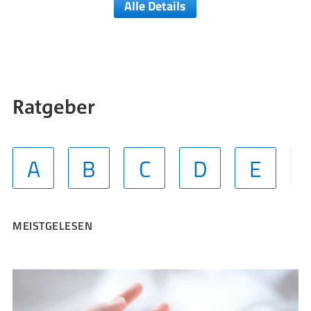
Alle Details
Ratgeber
A
B
C
D
E
MEISTGELESEN