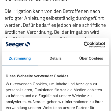
Die Irrigation kann von den Betroffenen nach
erfolgter Anleitung selbstständig durchgeführt
werden. Dafür bedarf es jedoch eine schriftliche
ärztlichen Verordnung. Bei der Irrigation wird
der Dickdarm entweder mit Wasser oder
Elektrolytlösung befüllt. Dadurch dehnt sich
der Darm aus und die Peristaltik wird angeregt.
Der vorhandene Stuhl rutscht in Richtung des
Zustimmung
Details
Über Cookies
Stomas und wird nach draußen befördert.
Daraus resultiert eine entleerungsfreie Zeit, die
Diese Webseite verwendet Cookies
– Abhängig von der Ernährung und Effektivität
Wir verwenden Cookies, um Inhalte und Anzeigen zu
der Spülung – bis zu 24 oder sogar 48 Stunden
personalisieren, Funktionen für soziale Medien anbieten
andauern kann. Unterschiedliche Irrigations-
zu können und die Zugriffe auf unsere Website zu
Sets sind über gut sortierte Gesundheitshäuser
analysieren. Außerdem geben wir Informationen zu Ihrer
erhältlich.
Verwendung unserer Website an unsere Partner für