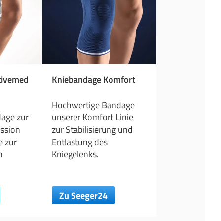
tivemed
Kniebandage Komfort
Hochwertige Bandage
age zur
unserer Komfort Linie
ssion
zur Stabilisierung und
e zur
Entlastung des
n
Kniegelenks.
Zu Seeger24