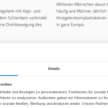
Millionen Menschen davon b
elgelenk mit Kipp- und
häufig wie Männer. Jährlic
dem Schienbein verbindet.
Kniegelenksimplantatione
 eine Drehbewegung des
in ganz Europa.
ünde
Details
 sind
ern ein
en auf die Kniekehle, den
heit hinweist bzw. durch
Cookies
and und die Schleimbeutel
im Folgenden die Ursachen
nhalte und Anzeigen zu personalisieren, Funktionen für soziale
unterschiedlicher Natur
schmerzen einmal genauer
Website zu analysieren. Außerdem geben wir Informationen zu I
aden stammen, von
vor.
r soziale Medien, Werbung und Analysen weiter. Unsere Partner