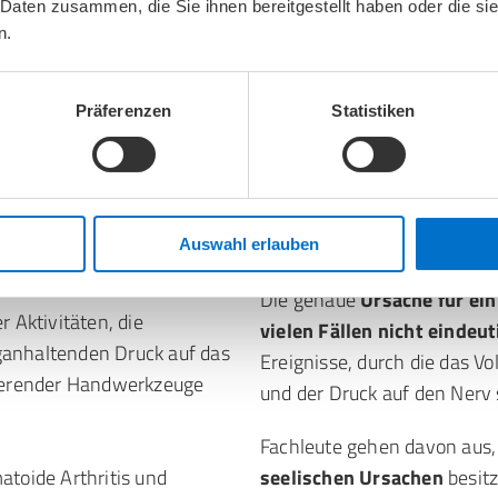
 Daten zusammen, die Sie ihnen bereitgestellt haben oder die s
Verletzungen des Handg
n.
hrend einer
führen oft zu Veränderun
nopause kann es zu
erhöhen in Folge das Ris
zu Schwellungen im
Präferenzen
Statistiken
Entzündungen und Schw
infolge von bestimmten E
 körperliche Aktivität
Schilddrüsenerkrankungen
uch Rauchen kann aufgrund
Entzündung das Risiko ei
Auswahl erlauben
ein Risikofaktor sein.
Die genaue
Ursache für ein
r Aktivitäten, die
vielen Fällen nicht einde
anhaltenden Druck auf das
Ereignisse, durch die das 
ierender Handwerkzeuge
und der Druck auf den Nerv 
Fachleute gehen davon aus,
toide Arthritis und
seelischen Ursachen
besitz