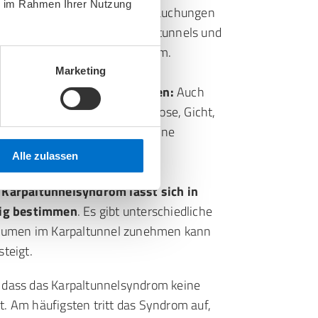
ie im Rahmen Ihrer Nutzung
elenks:
Frakturen oder Verstauchungen
gen in der Struktur des Karpaltunnels und
iko für ein Karpaltunnelsyndrom.
Marketing
ellungen der Sehnenscheiden:
Auch
rkrankungen (Diabetes, Arthrose, Gicht,
, Übergewicht etc.) erhöht eine
nes KTS.
Alle zulassen
 Karpaltunnelsyndrom lässt sich in
utig bestimmen
. Es gibt unterschiedliche
Volumen im Karpaltunnel zunehmen kann
steigt.
 dass das Karpaltunnelsyndrom keine
t. Am häufigsten tritt das Syndrom auf,