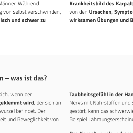
 Männer. Während
Krankheitsbild des Karpa
g von selbst verschwinden,
von den
Ursachen, Sympto
isch und schwer zu
wirksamen Übungen und B
 – was ist das?
sich, wenn der
Taubheitsgefühl in der Ha
ngeklemmt wird
, der sich an
Nervs mit Nährstoffen und 
urzel befindet. Der
gestört, kann das schwerw
eit und Beweglichkeit von
Beispiel Lähmungserscheinu