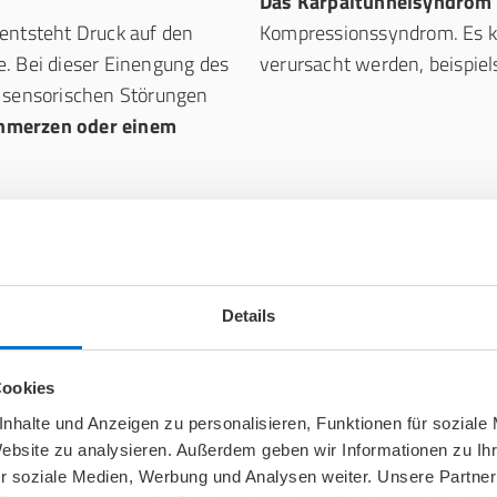
Das Karpaltunnelsyndrom 
 entsteht Druck auf den
Kompressionssyndrom. Es k
e. Bei dieser Einengung des
verursacht werden, beispi
sensorischen Störungen
chmerzen oder einem
n & Risikofaktoren
Details
altunnelsyndrom betroffen
hen dem 40. und 70.
Genetische Veranlagung
Cookies
auch die Häufigkeit einer
angeborener kleiner Karpa
nhalte und Anzeigen zu personalisieren, Funktionen für soziale
ihe an Faktoren, die das
Kompression des Nervus
Website zu analysieren. Außerdem geben wir Informationen zu I
r soziale Medien, Werbung und Analysen weiter. Unsere Partner
ndrom zu erkranken: