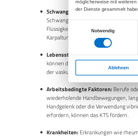
möglicherweise mit weiteren
der Dienste gesammelt habe
Schwangerschaft und Menopause:
Wä
Schwangerschaft oder im Zuge der Me
Einwilligungsauswahl
Flüssigkeitsretentionen kommen, die 
Notwendig
Karpaltunnel führen.
Lebensstil:
Übergewicht und mangelnde
können das Risiko für KTS erhöhen. A
Ablehnen
der vaskulären Auswirkungen ebenfalls 
Arbeitsbedingte Faktoren:
Berufe ode
wiederholende Handbewegungen, lang
Handgelenk oder die Verwendung vibr
erfordern, können das KTS fördern.
Krankheiten:
Erkrankungen wie rheuma