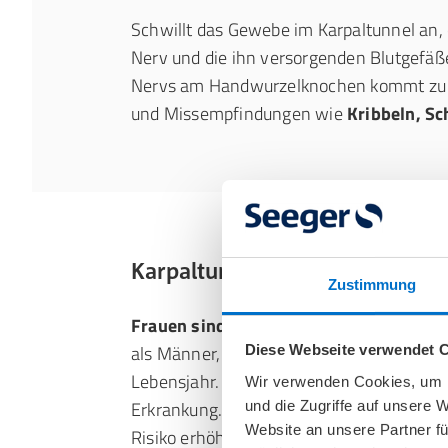
Schwillt das Gewebe im Karpaltunnel an,
Nerv und die ihn versorgenden Blutgefäß
Nervs am Handwurzelknochen kommt zu 
und Missempfindungen wie
Kribbeln, S
Karpaltunnelsyndrom: Ursache
Zustimmung
Frauen sind wesentlich öfter vom Karp
als Männer, die meisten erkranken zwisc
Diese Webseite verwendet 
Lebensjahr. Mit zusätzlichem Alter steigt 
Wir verwenden Cookies, um I
Erkrankung. Des Weiteren gibt es eine Re
und die Zugriffe auf unsere 
Website an unsere Partner fü
Risiko erhöhen, an einem Karpaltunnelsy