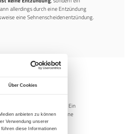
ist keine Entzündung
, sondern ein
ann allerdings durch eine Entzündung
elsweise eine Sehnenscheidenentzündung.
Über Cookies
 und anatomische Faktoren:
Ein
ltunnel kann das Risiko für eine
 Medien anbieten zu können
 Medianus erhöhen.
hrer Verwendung unserer
 führen diese Informationen