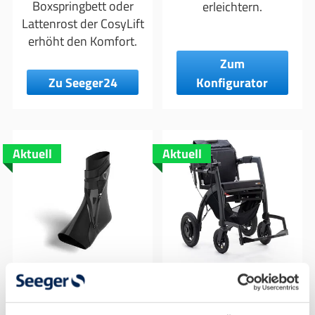
Boxspringbett oder
erleichtern.
Lattenrost der CosyLift
erhöht den Komfort.
Zum
Zu Seeger24
Konfigurator
Aktuell
Aktuell
The Better Guard
Rollz Motion
3.0
Electric