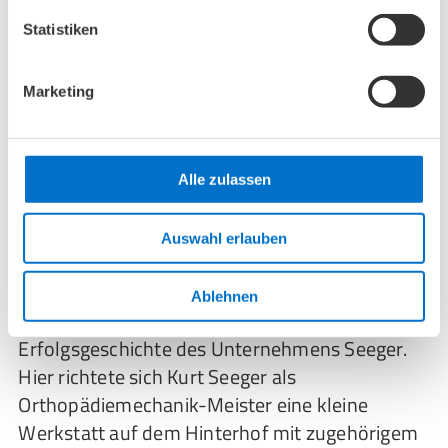
Seeger kennen.
Statistiken
Marketing
Alle zulassen
Auswahl erlauben
Ablehnen
In Berlin-Pankow begann am 11. April 1938 die
Erfolgsgeschichte des Unternehmens Seeger.
Hier richtete sich Kurt Seeger als
Orthopädiemechanik-Meister eine kleine
Werkstatt auf dem Hinterhof mit zugehörigem