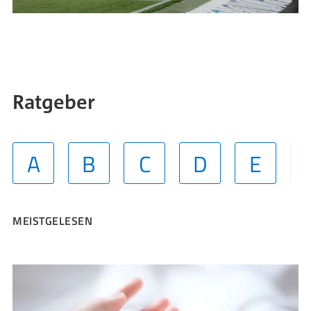
Ratgeber
A
B
C
D
E
MEISTGELESEN