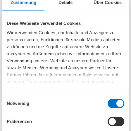
Zustimmung
Details
Über Cookies
Die BetterGuard 3.0
Mit dem Rollz Motion
Knöchelbandage stützt
Electric genießen Sie
Diese Webseite verwendet Cookies
das Sprunggelenk
viele verschiedene
präventiv und senkt
Möglichkeiten der
Wir verwenden Cookies, um Inhalte und Anzeigen zu
das Risiko einer
Fortbewegung.
personalisieren, Funktionen für soziale Medien anbieten
erneuten Verletzung
zu können und die Zugriffe auf unsere Website zu
nach der Genesung.
analysieren. Außerdem geben wir Informationen zu Ihrer
Verwendung unserer Website an unsere Partner für
soziale Medien, Werbung und Analysen weiter. Unsere
Zu Seeger24
Zu Seeger24
Partner führen diese Informationen möglicherweise mit
weiteren Daten zusammen, die Sie ihnen bereitgestellt
haben oder die sie im Rahmen Ihrer Nutzung der Dienste
gesammelt haben.
Einwilligungsauswahl
Notwendig
Präferenzen
Unsere Chronik - Lernen Sie