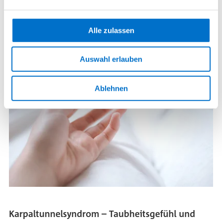
A
B
C
D
E
Alle zulassen
MEISTGELESEN
Auswahl erlauben
Ablehnen
Karpaltunnelsyndrom – Taubheitsgefühl und