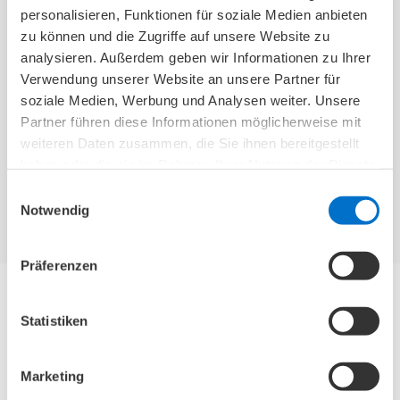
Brustoperation
personalisieren, Funktionen für soziale Medien anbieten
zu können und die Zugriffe auf unsere Website zu
Wir beraten Menschen nach einer
analysieren. Außerdem geben wir Informationen zu Ihrer
Brustoperation zu den
Verwendung unserer Website an unsere Partner für
Versorgungsmöglichkeiten und helfen
soziale Medien, Werbung und Analysen weiter. Unsere
Betroffenen, in den Alltag zurück zu finden.
Partner führen diese Informationen möglicherweise mit
Fühlen Sie sich wieder wohl!
weiteren Daten zusammen, die Sie ihnen bereitgestellt
haben oder die sie im Rahmen Ihrer Nutzung der Dienste
gesammelt haben.
Alle Details
Einwilligungsauswahl
Notwendig
Präferenzen
Ratgeber
Statistiken
Marketing