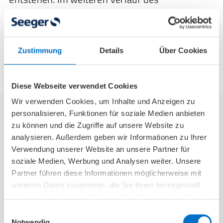
diabetischen Fußsyndroms oder auch
“Zuckerfußes” sind Symptome zudem in den
Gelenken, dem Bandapparat und den Knochen
Zustimmung
Details
Über Cookies
zu finden.
Diese Webseite verwendet Cookies
Wir verwenden Cookies, um Inhalte und Anzeigen zu
personalisieren, Funktionen für soziale Medien anbieten
zu können und die Zugriffe auf unsere Website zu
Diabetischer Fuß: Stadien nach Wagner-
analysieren. Außerdem geben wir Informationen zu Ihrer
Armstrong-Klassifikation
Verwendung unserer Website an unsere Partner für
soziale Medien, Werbung und Analysen weiter. Unsere
Mediziner*innen verwenden zur Beurteilung
Partner führen diese Informationen möglicherweise mit
weiteren Daten zusammen, die Sie ihnen bereitgestellt
des diabetischen Fußsyndroms die
Wagner-
haben oder die sie im Rahmen Ihrer Nutzung der Dienste
Armstrong-Klassifikation
, die das
gesammelt haben.
Einwilligungsauswahl
Krankheitsbild in
verschiedene Stadien
Notwendig