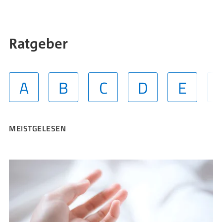
Ratgeber
A
B
C
D
E
MEISTGELESEN