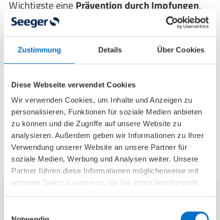
Wichtigste eine
Prävention durch Impfungen
,
die den weitaus effektivsten Schutz gegen Polio
darstellen und eine Behandlung der
Kinderlähmung von vornherein verhindern. Die
Zustimmung
Details
Über Cookies
meisten Orte der Welt sind dank der
Kinderlähmungsimpfung
mittlerweile frei von
Polio – in Gebieten wie Pakistan oder
Diese Webseite verwendet Cookies
Afghanistan kam es jedoch 2024 wieder zu
Wir verwenden Cookies, um Inhalte und Anzeigen zu
personalisieren, Funktionen für soziale Medien anbieten
neuen Fällen. Vor einer Reise sollte man sich
zu können und die Zugriffe auf unsere Website zu
daher über empfohlene Impfungen
analysieren. Außerdem geben wir Informationen zu Ihrer
informieren.
Verwendung unserer Website an unsere Partner für
soziale Medien, Werbung und Analysen weiter. Unsere
Partner führen diese Informationen möglicherweise mit
weiteren Daten zusammen, die Sie ihnen bereitgestellt
haben oder die sie im Rahmen Ihrer Nutzung der Dienste
gesammelt haben.
Einwilligungsauswahl
Folgen von Poliomyelitis: Was passiert,
Notwendig