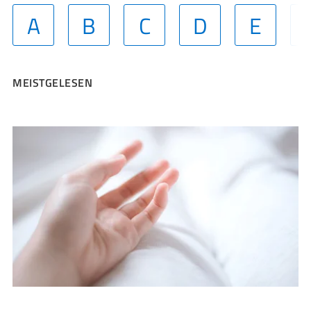
A
B
C
D
E
MEISTGELESEN