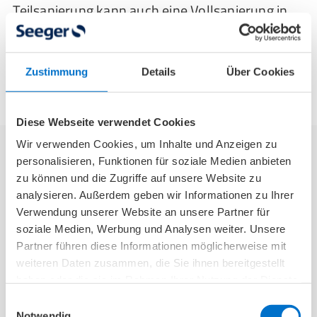
Teilsanierung kann auch eine Vollsanierung in
Auftrag geben werden. Eine Vollsanierung des
Bades dauert in der Regel 2 bis 3 Wochen und
verursacht dementsprechend höhere Kosten.
Zustimmung
Details
Über Cookies
Diese Webseite verwendet Cookies
Wir verwenden Cookies, um Inhalte und Anzeigen zu
personalisieren, Funktionen für soziale Medien anbieten
Wer kann einen altersgerechten Umbau
zu können und die Zugriffe auf unsere Website zu
analysieren. Außerdem geben wir Informationen zu Ihrer
des Badezimmers für mich
Verwendung unserer Website an unsere Partner für
durchführen?
soziale Medien, Werbung und Analysen weiter. Unsere
Partner führen diese Informationen möglicherweise mit
Es gibt Unternehmen, die sich auf den
weiteren Daten zusammen, die Sie ihnen bereitgestellt
barrierearmen oder barrierefreien Umbau
haben oder die sie im Rahmen Ihrer Nutzung der Dienste
gesammelt haben.
spezialisiert haben. Allerdings ist der reine
Einwilligungsauswahl
Notwendig