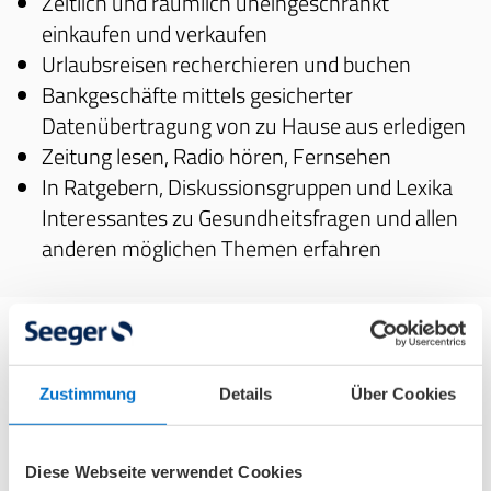
Zeitlich und räumlich uneingeschränkt
einkaufen und verkaufen
Urlaubsreisen recherchieren und buchen
Bankgeschäfte mittels gesicherter
Datenübertragung von zu Hause aus erledigen
Zeitung lesen, Radio hören, Fernsehen
In Ratgebern, Diskussionsgruppen und Lexika
Interessantes zu Gesundheitsfragen und allen
anderen möglichen Themen erfahren
Lesen Sie hier den
Digitalen Wegweiser Teil 2: Wie
Zustimmung
Details
Über Cookies
komme ich ins Internet?
Lesen Sie hier den
Digitalen Wegweiser Teil 3:
Diese Webseite verwendet Cookies