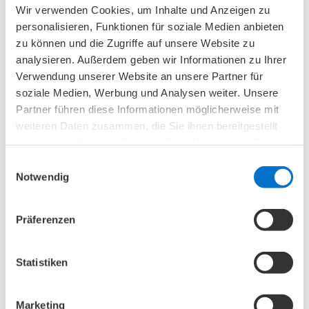
Was kann ich im Internet machen?
Wir verwenden Cookies, um Inhalte und Anzeigen zu
personalisieren, Funktionen für soziale Medien anbieten
zu können und die Zugriffe auf unsere Website zu
analysieren. Außerdem geben wir Informationen zu Ihrer
Verwendung unserer Website an unsere Partner für
soziale Medien, Werbung und Analysen weiter. Unsere
Partner führen diese Informationen möglicherweise mit
weiteren Daten zusammen, die Sie ihnen bereitgestellt
haben oder die sie im Rahmen Ihrer Nutzung der Dienste
gesammelt haben.
Einwilligungsauswahl
Notwendig
Präferenzen
Suchen
Statistiken
Marketing