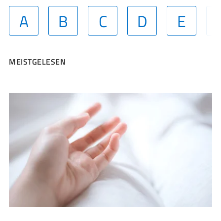
A
B
C
D
E
MEISTGELESEN