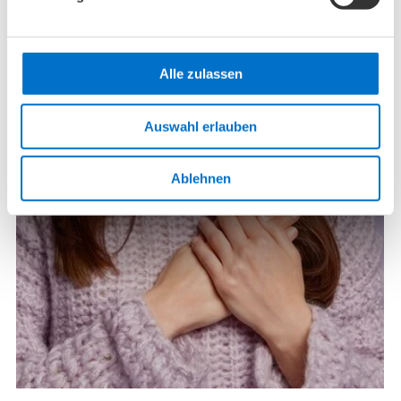
Suchen
Alle zulassen
Die nächsten
Auswahl erlauben
Veranstaltungen
Ablehnen
10. August 2026