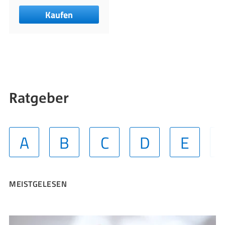
Kaufen
Ratgeber
A
B
C
D
E
MEISTGELESEN