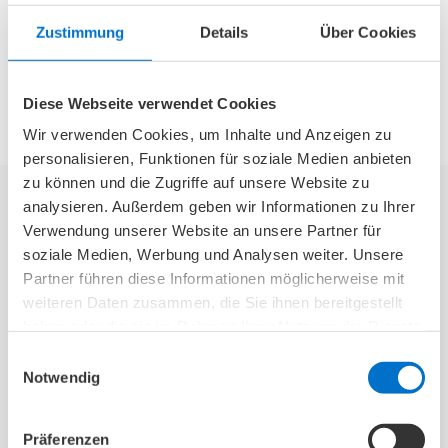
bei jeder Behandlung dazu, seien Sie neugierig.
Zustimmung
Details
Über Cookies
Vielen Dank für das interessante Gespräch, Herr
Dr. Lehnigk!
Diese Webseite verwendet Cookies
Wir verwenden Cookies, um Inhalte und Anzeigen zu
personalisieren, Funktionen für soziale Medien anbieten
zu können und die Zugriffe auf unsere Website zu
Kontakt:
analysieren. Außerdem geben wir Informationen zu Ihrer
Verwendung unserer Website an unsere Partner für
OrthoPraxisBerlin
soziale Medien, Werbung und Analysen weiter. Unsere
Partner führen diese Informationen möglicherweise mit
Dr. med. Rex Lehnigk
weiteren Daten zusammen, die Sie ihnen bereitgestellt
haben oder die sie im Rahmen Ihrer Nutzung der Dienste
Orthopädische Facharztpraxis
gesammelt haben.
Einwilligungsauswahl
Notwendig
Pasteurstraße 5
Präferenzen