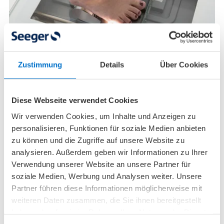
Zustimmung
Details
Über Cookies
Knick-Senk-Spreizfuß – Symptome, Behandlung &
Übungen beim Plattfuß
Diese Webseite verwendet Cookies
Der Name deutet es schon an: Beim Knick-Senk-
Wir verwenden Cookies, um Inhalte und Anzeigen zu
Spreizfuß (umgangssprachlich Plattfuß) kommen
personalisieren, Funktionen für soziale Medien anbieten
mehrere Fehlstellungen der Fußknochen zusammen:
zu können und die Zugriffe auf unsere Website zu
Bei einer zu schwachen Fußmuskulatur wird das
analysieren. Außerdem geben wir Informationen zu Ihrer
Fußgewölbe flacher.
Verwendung unserer Website an unsere Partner für
soziale Medien, Werbung und Analysen weiter. Unsere
Mehr lesen
Partner führen diese Informationen möglicherweise mit
weiteren Daten zusammen, die Sie ihnen bereitgestellt
haben oder die sie im Rahmen Ihrer Nutzung der Dienste
gesammelt haben.