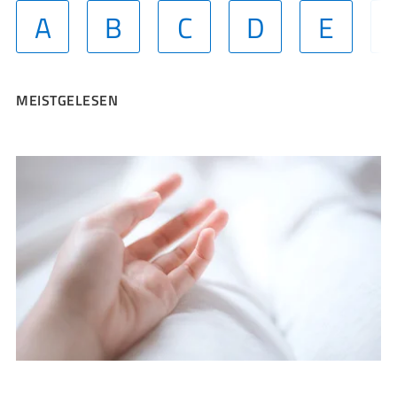
A
B
C
D
E
MEISTGELESEN