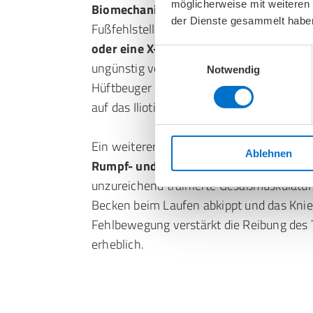
möglicherweise mit weiteren
Biomechanische Faktoren
spielen eine z
der Dienste gesammelt habe
Fußfehlstellungen wie ein
Knick-Senkfuß
oder eine X-Bein-Stellung
können die Zu
Einwilligungsauswahl
ungünstig verändern. Auch
Muskelverkü
Notwendig
Hüftbeuger und der Oberschenkelaußense
auf das Iliotibiale Band und begünstigen d
Ein weiterer wichtiger Faktor ist die
mange
Ablehnen
Rumpf- und Hüftmuskulatur
. Schwache
unzureichend trainierte Gesäßmuskulatur
Becken beim Laufen abkippt und das Knie 
Fehlbewegung verstärkt die Reibung des
erheblich.