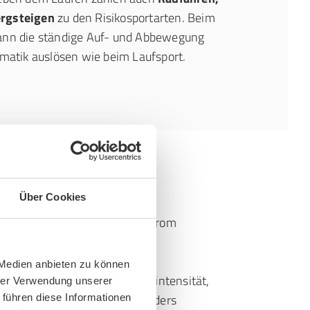
ergsteigen
zu den Risikosportarten. Beim
ann die ständige Auf- und Abbewegung
ematik auslösen wie beim Laufsport.
?
Über Cookies
sfehlern
, die das Tractus Syndrom
 Medien anbieten zu können
r Laufumfänge oder Trainingsintensität,
hrer Verwendung unserer
 das die Knieaußenseite besonders
 führen diese Informationen