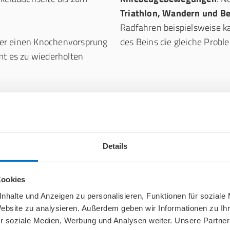
Triathlon, Wandern und B
Radfahren beispielsweise k
 über einen Knochenvorsprung
des Beins die gleiche Probl
 es zu wiederholten
Warum entsteht das Iliotibiale Bandsyndrom
Details
und meist
multifaktoriell
Zu den häufigsten
Training
che Überlastung des
auslösen, gehören:
Cookies
 oder Entzündung führt.
nhalte und Anzeigen zu personalisieren, Funktionen für soziale
pruchung?
plötzliche Steigerung
de
Website zu analysieren. Außerdem geben wir Informationen zu I
häufiges Bergablaufen
,
r soziale Medien, Werbung und Analysen weiter. Unsere Partner