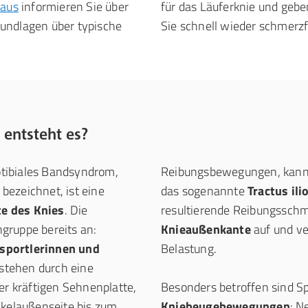
haus
informieren Sie über
für das Läuferknie und geben praktische Tipps zur Prävention, damit
undlagen über typische
Sie schnell wieder schmerzf
 entsteht es?
iotibiales Bandsyndrom,
Reibungsbewegungen, kann 
 bezeichnet, ist eine
das sogenannte
Tractus il
e des Knies
. Die
resultierende Reibungsschme
gruppe bereits an:
Knieaußenkante
auf und ve
sportlerinnen und
Belastung.
stehen durch eine
ner kräftigen Sehnenplatte,
Besonders betroffen sind S
nkelaußenseite bis zum
Kniebeugebewegungen
: N