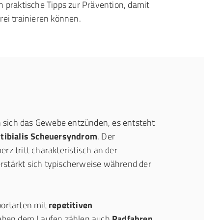
rei trainieren können.
sich das Gewebe entzünden, es entsteht
iotibialis Scheuersyndrom
. Der
rz tritt charakteristisch an der
rstärkt sich typischerweise während der
portarten mit
repetitiven
eben dem Laufen zählen auch
Radfahren,