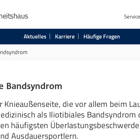
heitshaus
Servic
Aktuelles
Karriere
Häufige Fragen
 Bandsyndrom
iale Bandsyndrom
 Knieaußenseite, die vor allem beim La
edizinisch als Iliotibiales Bandsyndrom 
 den häufigsten Überlastungsbeschwerde
und Ausdauersportlern.