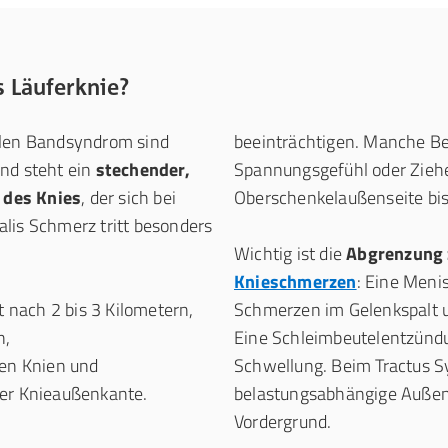
 Läuferknie?
alen Bandsyndrom sind
beeinträchtigen. Manche B
und steht ein
stechender,
Spannungsgefühl oder Zieh
 des Knies
, der sich bei
Oberschenkelaußenseite bis
ialis Schmerz tritt besonders
Wichtig ist die
Abgrenzung 
Knieschmerzen
: Eine Meni
 nach 2 bis 3 Kilometern,
Schmerzen im Gelenkspalt u
n,
Eine Schleimbeutelentzündun
en Knien und
Schwellung. Beim Tractus S
 der Knieaußenkante.
belastungsabhängige Auße
Vordergrund.