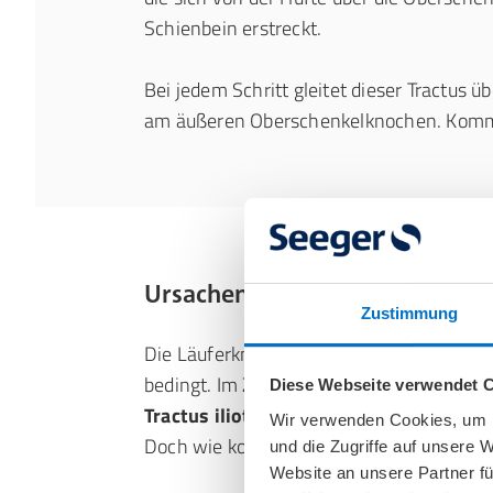
Schienbein erstreckt.
Bei jedem Schritt gleitet dieser Tractus
am äußeren Oberschenkelknochen. Kommt
Ursachen und Risikofaktoren: 
Zustimmung
Die Läuferknie Ursachen sind vielfältig 
bedingt. Im Zentrum steht eine
mechanis
Diese Webseite verwendet 
Tractus iliotibialis
, die zu einer Reizung
Wir verwenden Cookies, um I
Doch wie kommt es zu dieser Überbeans
und die Zugriffe auf unsere 
Website an unsere Partner fü