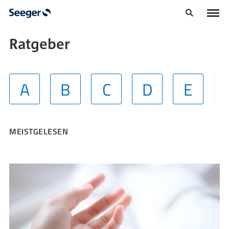
Ratgeber
A
B
C
D
E
MEISTGELESEN