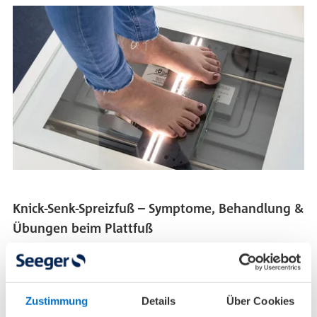
Knick-Senk-Spreizfuß – Symptome, Behandlung &
Übungen beim Plattfuß
Der Name deutet es schon an: Beim Knick-Senk-
Spreizfuß (umgangssprachlich Plattfuß) kommen
mehrere Fehlstellungen der Fußknochen zusammen:
Zustimmung
Details
Über Cookies
Bei einer zu schwachen Fußmuskulatur wird das