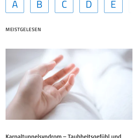
A
B
C
D
E
MEISTGELESEN
Karpaltunnelsyndrom – Taubheitsgefühl und