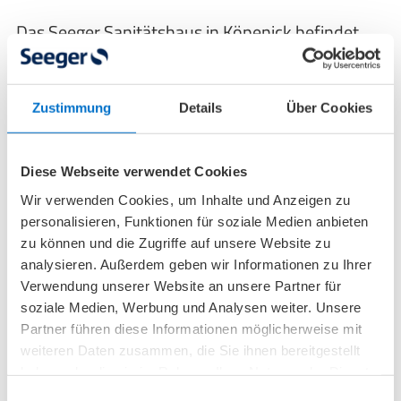
Das Seeger Sanitätshaus in Köpenick befindet
sich in der Bahnhofstraße 17, direkt gegenüber
des Einkaufszentrums Forum Köpenick.
Sie erreichen diese Filiale bequem mit dem
Zustimmung
Details
Über Cookies
öffentlichen Nahverkehr:
Mit den Buslinien 164, 169, 269, N69, N90 und
Diese Webseite verwendet Cookies
X69
Wir verwenden Cookies, um Inhalte und Anzeigen zu
Mit der S-Bahnlinie S3
personalisieren, Funktionen für soziale Medien anbieten
Oder mit den Tramlinien 62, 63 und 68
zu können und die Zugriffe auf unsere Website zu
analysieren. Außerdem geben wir Informationen zu Ihrer
Fahren Sie jeweils bis zur Haltestelle „S Köpenick
Verwendung unserer Website an unsere Partner für
(Berlin)“, die etwa 50 Meter von unserem
soziale Medien, Werbung und Analysen weiter. Unsere
Sanitätshaus entfernt liegt.
Partner führen diese Informationen möglicherweise mit
weiteren Daten zusammen, die Sie ihnen bereitgestellt
An dieser Filiale sind Parkplätze im Parkhaus des
haben oder die sie im Rahmen Ihrer Nutzung der Dienste
Forum Köpenick vorhanden.
gesammelt haben.
Einwilligungsauswahl