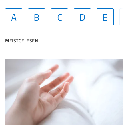
A
B
C
D
E
MEISTGELESEN