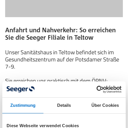
Anfahrt und Nahverkehr: So erreichen
Sie die Seeger Filiale in Teltow
Unser Sanitätshaus in Teltow befindet sich im
Gesundheitszentrum auf der Potsdamer Straße
7-9.
Sie erreichen uns praktisch mit dem ÖPNV:
Nutzen Sie die Buslinien 602 oder 621 und
steigen Sie an der Haltestelle „Teltow,
Zustimmung
Details
Über Cookies
Iserstr./Gesundheitszentrum“ aus.
An dieser Filiale sind Parkplätze vorhanden.
Diese Webseite verwendet Cookies